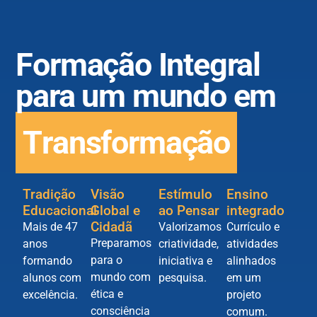
Formação Integral
para um mundo em
T
r
a
n
s
f
o
r
m
a
ç
ã
o
Tradição
Visão
Estímulo
Ensino
Educacional
Global e
ao Pensar
integrado
Cidadã
Mais de 47
Valorizamos
Currículo e
Preparamos
anos
criatividade,
atividades
para o
formando
iniciativa e
alinhados
mundo com
alunos com
pesquisa.
em um
ética e
excelência.
projeto
consciência
comum.